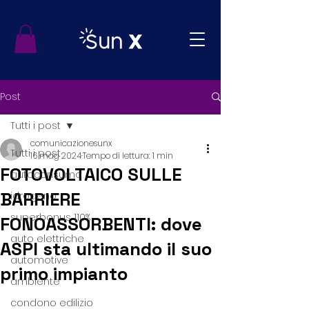
Post
Tutti i post
comunicazionesunx
Tutti i post
16 mag 2024
Tempo di lettura: 1 min
FOTOVOLTAICO SULLE
autoconsumo
BARRIERE
idrogeno
superbonus 110%
FONOASSORBENTI: dove
auto elettriche
ASPI sta ultimando il suo
automotive
primo impianto
ambiente
condono edilizio