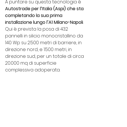
A puntare su questa tecnologia è 
Autostrade per l’Italia (Aspi) che sta 
completando la sua prima 
installazione lungo l’A1 Milano-Napoli
.
Qui è prevista la posa di 432 
pannelli in silicio monocristallino da 
140 Wp su 2.500 metri di barriere, in 
direzione nord, e 1.500 metri, in 
direzione sud, per un totale di circa 
20.000 mq di superficie 
complessiva adoperata.