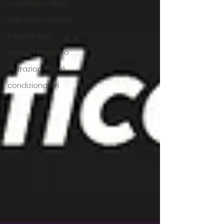
condono edilizio
risparmio bollette
fotovoltaico
pompa di calore
detrazioni fiscali
condizionatori