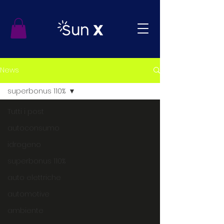
News
superbonus 110%
Tutti i post
autoconsumo
idrogeno
superbonus 110%
auto elettriche
automotive
ambiente