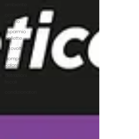
ambiente
condono
edilizio
risparmio
bollette
fotovoltaico
pompa di
calore
detrazioni
fiscali
condizionatori