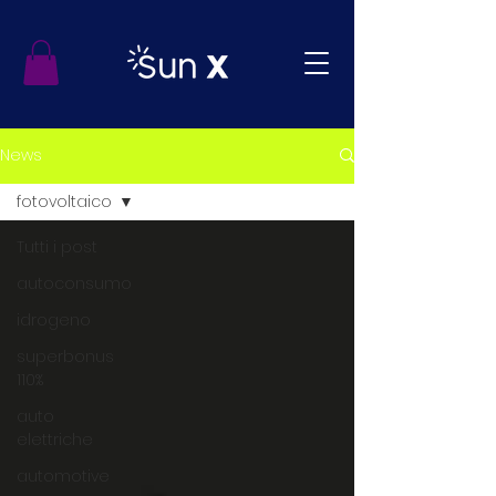
News
fotovoltaico
Tutti i post
autoconsumo
idrogeno
superbonus
110%
auto
elettriche
automotive