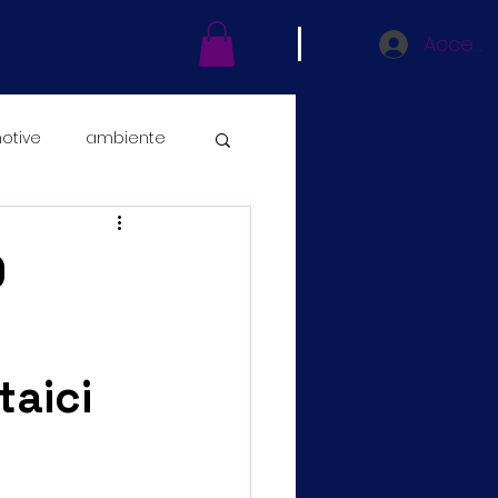
Accedi
otive
ambiente
ni fiscali
0
taici