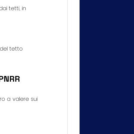
ai tetti, in 
del tetto 
l PNRR
uro a valere sui 