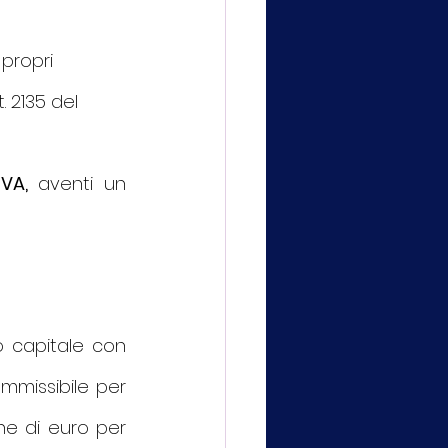
propri 
. 2135 del 
IVA, 
aventi un 
o capitale con 
missibile per 
ne di euro per 