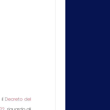
 il 
Decreto del 
022
  riguardo gli 