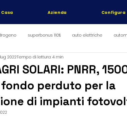
Casa
Azienda
Configura
drogeno
superbonus 110%
auto elettriche
autom
 lug 2022
Tempo di lettura: 4 min
 bollette
fotovoltaico
pompa di calore
detrazio
GRI SOLARI: PNRR, 150
a fondo perduto per la
ione di impianti fotovol
2022