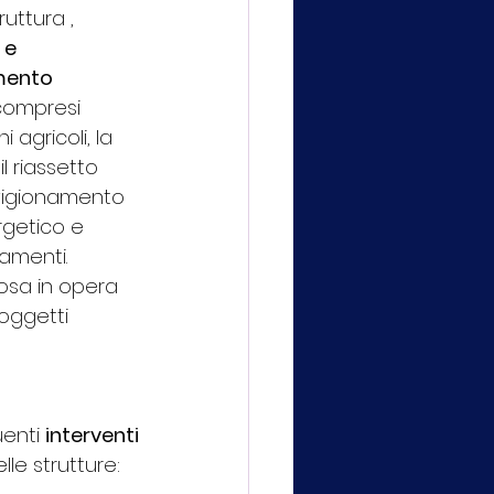
ruttura , 
e 
ento 
 compresi 
i agricoli, la 
l riassetto 
vvigionamento 
rgetico e 
tamenti. 
osa in opera 
soggetti 
enti 
interventi 
lle strutture: