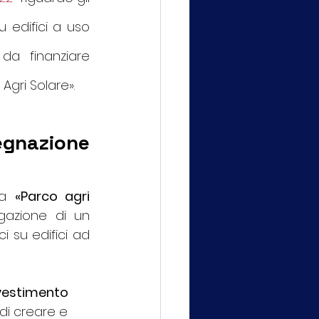
u edifici a uso 
 da finanziare 
Agri Solare».
egnazione 
ra 
«Parco agri 
gazione di un 
 su edifici ad 
vestimento 
 di creare e 