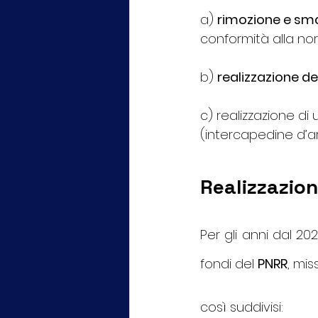
a) 
rimozione e sma
conformità alla no
b) 
realizzazione d
c) realizzazione di 
(intercapedine d’ar
Realizzazion
Per gli anni dal 20
fondi del 
PNRR
, mis
così suddivisi: