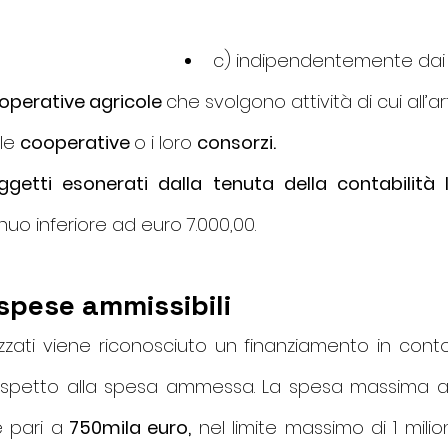
c) indipendentemente dai 
operative agricole 
che svolgono attività di cui all’art
le 
cooperative 
o i loro 
consorzi.
oggetti esonerati dalla tenuta della contabilità 
nuo inferiore ad euro 7.000,00.
 spese ammissibili
lizzati viene riconosciuto un finanziamento in cont
 rispetto alla spesa ammessa. La spesa massima am
 pari a
 750mila euro,
 nel limite massimo di 1 milio