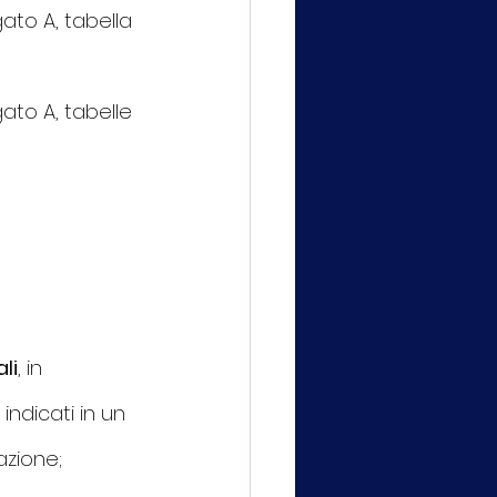
egato A, tabella 
egato A, tabelle 
li
, in 
 
indicati in un 
azione;