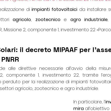
ealizzazione di
 impianti fotovoltaici
 da installare s
ttori 
agricolo
, 
zootecnico 
e 
agro industriale
,
R, Missione 2, componente 1, investimento 2.2 «Parco 
Solari: il decreto MIPAAF per l'ass
e PNRR
e alle direttive necessarie all’avvio della misu
2, componente 1, investimento 2.2, tramite l’ero
perduto per la realizzazione di impianti fotovoltaici
settori agricolo, zootecnico e agro industriale.
In particolare, l’
in
mira
 all’obiettivo