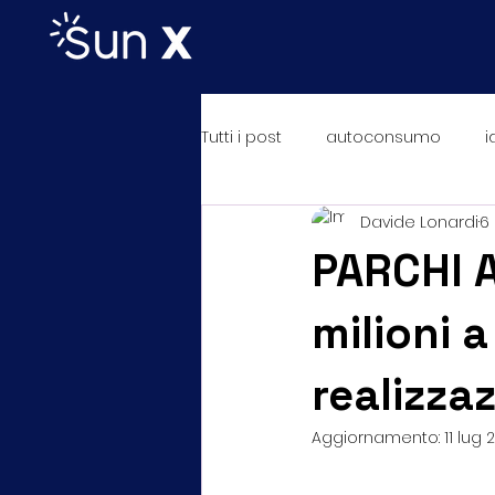
Tutti i post
autoconsumo
i
Davide Lonardi
6
condono edilizio
risparmio
PARCHI A
condizionatori
milioni 
realizzaz
Aggiornamento:
11 lug 