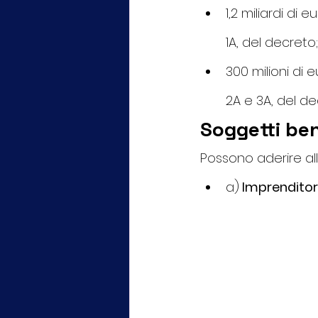
1,2 miliardi di e
1A, del decreto;
300 milioni di e
2A e 3A, del de
Soggetti ben
Possono aderire all
a)
 Imprenditori