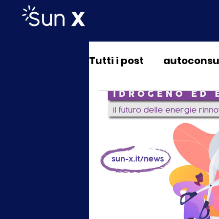
Tutti i post
autocons
automotive
ambi
fotovoltaico
pomp