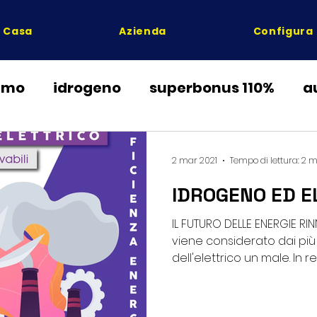
Casa
Azienda
Configura
umo
idrogeno
superbonus 110%
a
ente
condono edilizio
risparmio boll
2 mar 2021
Tempo di lettura: 2 
IDROGENO ED E
a di calore
detrazioni fiscali
condiz
IL FUTURO DELLE ENERGIE RI
viene considerato dai più 
dell'elettrico un male. In realt