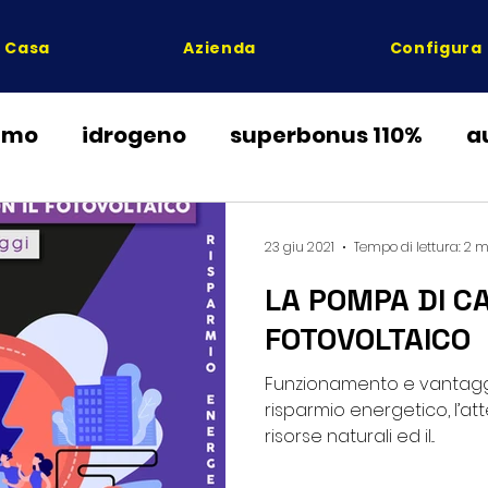
Casa
Azienda
Configura
umo
idrogeno
superbonus 110%
a
ente
condono edilizio
risparmio boll
23 giu 2021
Tempo di lettura: 2 
LA POMPA DI CA
a di calore
detrazioni fiscali
condiz
FOTOVOLTAICO
Funzionamento e vantaggi 
risparmio energetico, l’atte
risorse naturali ed il...