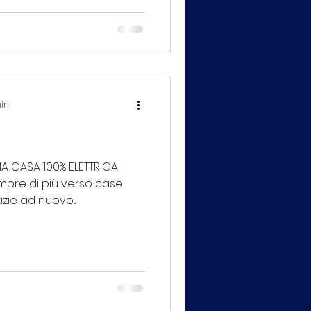
min
A CASA 100% ELETTRICA
mpre di più verso case
zie ad nuovo...