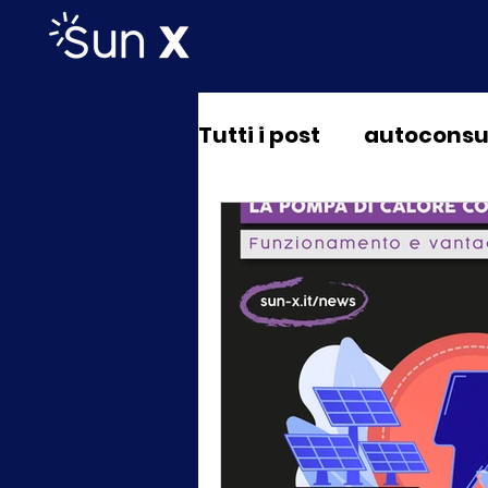
Tutti i post
autocons
automotive
ambi
fotovoltaico
pomp