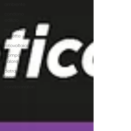
ambiente
condono
edilizio
risparmio
bollette
fotovoltaico
pompa di
calore
detrazioni
fiscali
condizionatori