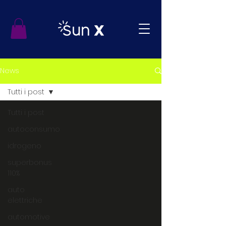
News
Tutti i post
Tutti i post
autoconsumo
idrogeno
superbonus
110%
auto
elettriche
automotive